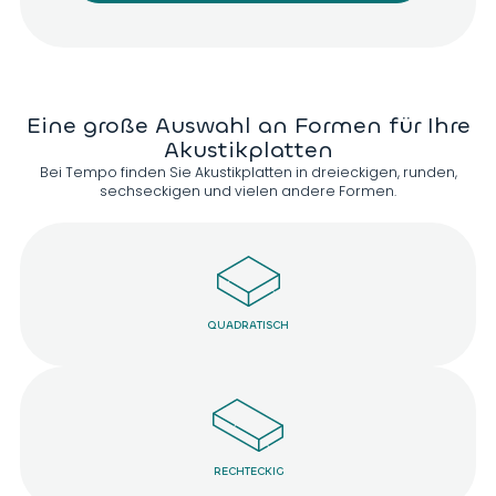
D698
ACIER 002
D963
PLOMB 008
D613
D695
Eine große Auswahl an Formen für Ihre
Akustikplatten
Bei Tempo finden Sie Akustikplatten in dreieckigen, runden,
sechseckigen und vielen andere Formen.
D960
D656
D961
D964
D614
D610
D607
D969
QUADRATISCH
D968
D691
D971
D741
RECHTECKIG