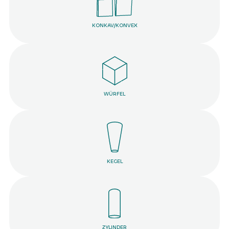
KONKAV/KONVEX
D986
D833
WÜRFEL
KEGEL
ZYLINDER