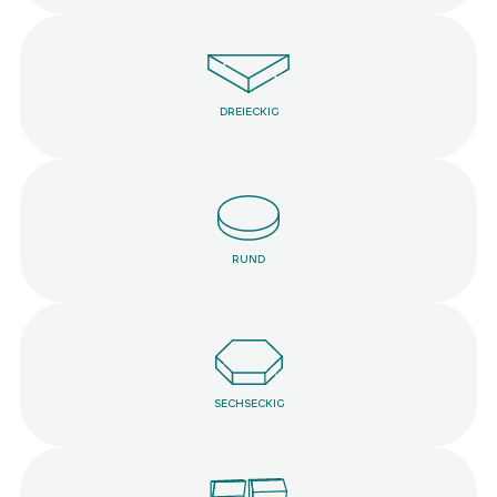
D973
D734
D972
D725
DREIECKIG
D974
D714
D801
D983
RUND
D984
D878
D985
D809
D224
D919
D918
D929
SECHSECKIG
D817
D928
D212
D201