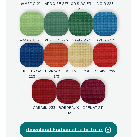
MASTIC 214
D934
J156
ARDOISE 227
D319
J50
GRIS ACIER
D303
J148
NOIR 228
D931
J124
219
BRIQUE 025
PRUNE 015
GROSEILLE
FUCHSIA
217
004
D336
J192
D451
J172
D943
J169
D944
J11
AMANDE 215
VERDON 223
SAPIN 237
AZUR 239
EBENE 099
PISTACHE
POMME 231
SAUGE 2034
026
D427
D428
J134
D942
J19
D941
BLEU ROY
TERRACOTTA
PAILLE 238
CERISE 229
225
213
POUSSIN 012
GALET 006
GRIS ETAIN
NUAGE 028
2029
D418
D417
D951
D407
CARMIN 233
BORDEAUX
GRENAT 211
216
BLEU CLAIR
CIEL 005
COBALT 2031
OUTREMER
D967
232
D966
D965
D962
011
download Farbpalette la Toile