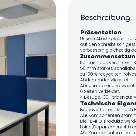
Beschreibung
Präsentation
Unsere Akustikplatten zur
auf den Schreibtisch geste
verbessern gleichzeitig 
Zusammensetzun
Rahmen aus verzinktem S
50 mm starkes schallabso
zu 100 % recycelten Polye
Abdeckender Vliesstoff
Abnehmbarer und waschba
6 Seiten verkleidet.
4 Bezüge, 130 Farben zur 
Technische Eigen
Brandverhalten: Je nach 
Alle Komponenten stamm
Die TEMPO-Produkte werde
Loire (Departement 49) en
Alle Komponenten sind in