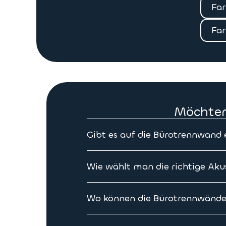
Far
Far
Möchten
Gibt es auf die Bürotrennwand 
Ja, alle Tempo-Bürotrennwände haben
Wie wählt man die richtige Aku
Die Wahl Ihrer Bürotrennwand richtet
Befestigungssystem hängt von der rä
Wo können die Bürotrennwände 
Tempo Ihrem Pflichtenheft nachkom
Mit den vielfältigen Befestigungssys