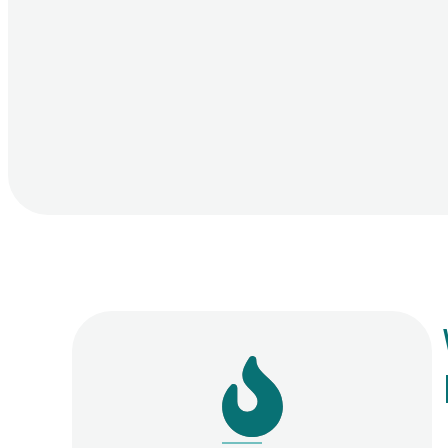
D951
D407
D96
D656
D961
D96
D973
D734
D97
D809
D224
D91