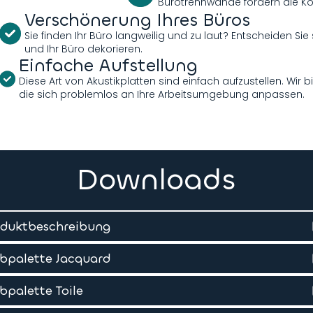
Bürotrennwände fördern die Kon
Verschönerung Ihres Büros
Sie finden Ihr Büro langweilig und zu laut? Entscheiden S
und Ihr Büro dekorieren.
Einfache Aufstellung
Diese Art von Akustikplatten sind einfach aufzustellen. Wir
die sich problemlos an Ihre Arbeitsumgebung anpassen.
Downloads
oduktbeschreibung
bpalette Jacquard
bpalette Toile