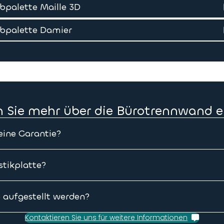
bpalette Maille 3D
bpalette Damier
 Sie mehr über die Bürotrennwand e
eine Garantie?
 eine 10-jährige Garantie.
stikplatte?
 sich nach Ihren Räumlichkeiten und der benötigten Schallabs
umlichen Beschaffenheit und der betroffenen Fläche ab. Hin
aufgestellt werden?
men!
temen können die Bürotrennwände an beliebiger Stelle auf Ihr
Kontaktieren Sie uns für weitere Informationen