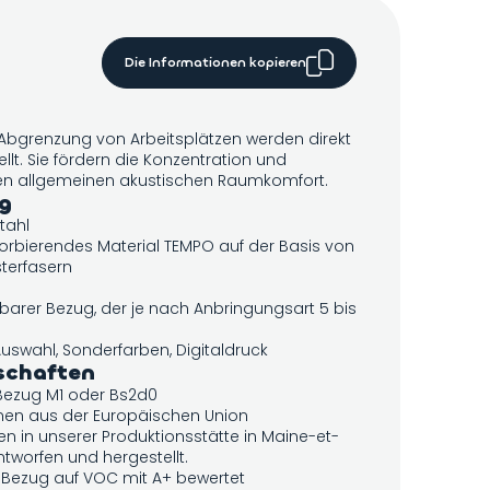
Die Informationen kopieren
 Abgrenzung von Arbeitsplätzen werden direkt
llt. Sie fördern die Konzentration und
den allgemeinen akustischen Raumkomfort.
g
tahl
rbierendes Material TEMPO auf der Basis von
sterfasern
rer Bezug, der je nach Anbringungsart 5 bis
Auswahl, Sonderfarben, Digitaldruck
schaften
Bezug M1 oder Bs2d0
en aus der Europäischen Union
n in unserer Produktionsstätte in Maine-et-
tworfen und hergestellt.
 Bezug auf VOC mit A+ bewertet