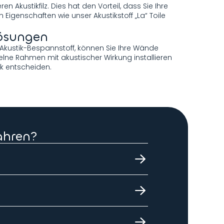
n Akustikfilz. Dies hat den Vorteil, dass Sie Ihre
Eigenschaften wie unser Akustikstoff „La“ Toile
lösungen
Akustik-Bespannstoff, können Sie Ihre Wände
zelne Rahmen mit akustischer Wirkung installieren
ck entscheiden.
ahren?
 beachtendes Lastenheft sowie eine Liste
laden.