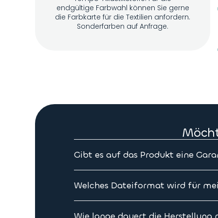
endgültige Farbwahl können Sie gerne
die Farbkarte für die Textilien anfordern.
Sonderfarben auf Anfrage.
Möcht
Gibt es auf das Produkt eine Gara
Ja unsere Produkte haben 10 Jahre Gara
Welches Dateiformat wird für mei
Um Ihnen bei der Vorbereitung einer qual
von Bildbanken mit hochauflösenden Bi
Wie lange dauert die Herstellung