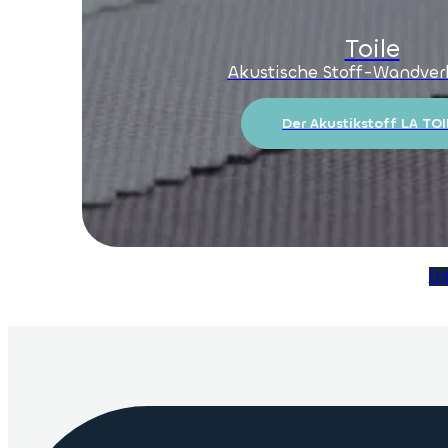
Toile
Akustische Stoff-Wandver
Der Akustikstoff LA TOI
En