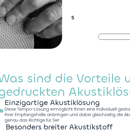
tissu La Toile
Nous confectionn
acoustique, ou vo
Bien choisir so
Was sind die Vorteile 
gedruckten Akustiklö
Einzigartige Akustiklösung
Diese Tempo-Lösung ermöglicht Ihnen eine individuell gestalt
Ihrer Empfangshalle anbringen und dabei gleichzeitig die Akus
genau das Richtige für Sie!
Besonders breiter Akustikstoff