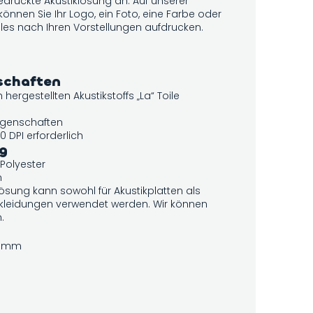
edruckte Akustiklösung an. Auf unserer
önnen Sie Ihr Logo, ein Foto, eine Farbe oder
les nach Ihren Vorstellungen aufdrucken.
schaften
 hergestellten Akustikstoffs „La“ Toile
Eigenschaften
0 DPI erforderlich
g
Polyester
n
ösung kann sowohl für Akustikplatten als
kleidungen verwendet werden. Wir können
.
0 mm