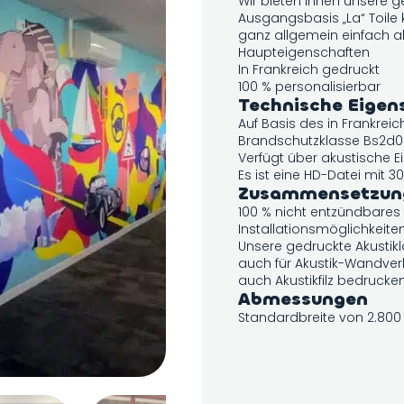
Wir bieten Ihnen unsere g
Ausgangsbasis „La“ Toile k
ganz allgemein einfach al
Haupteigenschaften
In Frankreich gedruckt
100 % personalisierbar
Technische Eigen
Auf Basis des in Frankreich
Brandschutzklasse Bs2d0
Verfügt über akustische 
Es ist eine HD-Datei mit 30
Zusammensetzun
100 % nicht entzündbares 
Installationsmöglichkeite
Unsere gedruckte Akustikl
auch für Akustik-Wandver
auch Akustikfilz bedrucken
Abmessungen
Standardbreite von 2.80