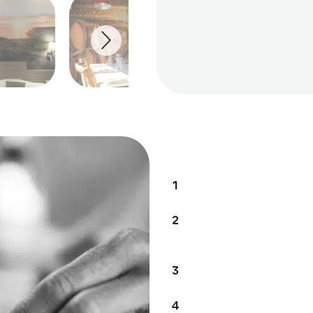
Voici le déroulé d’un 
Vous nous envoye
Nous vérifions qu
impression grand
Nous vous envoyo
Une fois validé, 