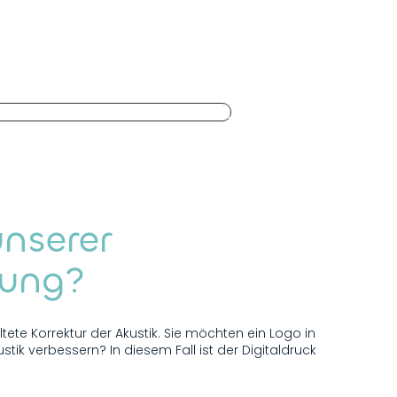
ons ensuite votre panneau
tre toile tendue acoustique
n fichier pour l’impression numérique
unserer
sung?
ete Korrektur der Akustik. Sie möchten ein Logo in
tik verbessern? In diesem Fall ist der Digitaldruck