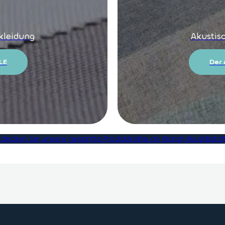
kleidung
Akustis
LE
Der 
tdecken Sie unsere gesamte Produktreihe an Wand-Akustikstof