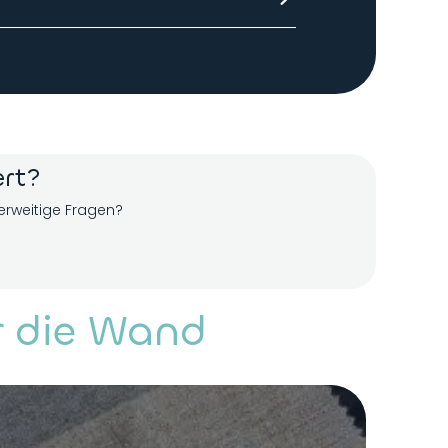
n betragen 3 bis 4 Wochen nach Freigabe
ert?
erweitige Fragen?
r die Wand