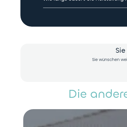
Ob Sie nun eine bedruckte Akustikplatte
der Druckvorlage.
Sie
Sie wünschen wei
Die ander