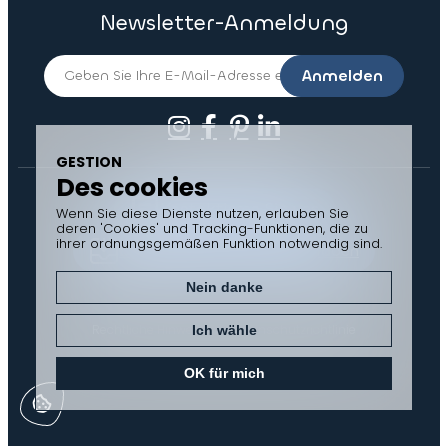
Newsletter-Anmeldung
Anmelden
GESTION
Des cookies
Kontaktieren Sie uns
Wenn Sie diese Dienste nutzen, erlauben Sie
deren 'Cookies' und Tracking-Funktionen, die zu
ihrer ordnungsgemäßen Funktion notwendig sind.
Dokumente zum Herunterladen
Nein danke
Rechtliche Hinweise
Datenschutzrichtlinie
Ich wähle
Cookie-Verwaltung
Sitemap
OK für mich