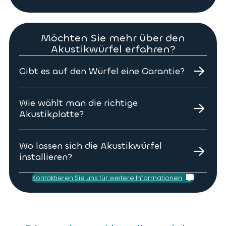
Möchten Sie mehr über den
Akustikwürfel erfahren?
Gibt es auf den Würfel eine Garantie?
Ja, alle Tempo-Akustikwürfel haben eine 10-jährige
Garantie.
Wie wählt man die richtige
Akustikplatte?
Die Wahl Ihres Akustikwürfels richtet sich nach
Ihren Räumlichkeiten und der benötigten
Wo lassen sich die Akustikwürfel
Schallabsorption. Auch das Befestigungssystem
installieren?
hängt von der räumlichen Beschaffenheit und der
betroffenen Fläche ab. Hinsichtlich der
Mit den vielfältigen Befestigungssystemen können
Kontaktieren Sie uns für weitere Informationen
Abmessungen wird Tempo Ihrem Pflichtenheft
die Akustikwürfel an beliebiger Stelle installiert
nachkommen!
werden. Wir übernehmen auch individuell
zugeschnittene Projekte!