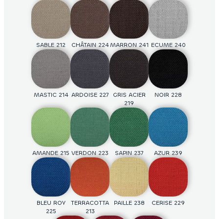
218
unserem Stoff „La Toile“ Leinwand.
SABLE 212
D921
J159
CHÂTAIN 224
D932
J181
MARRON 241
D309
J126
ECUME 240
D935
J162
CHOCOLAT
MANDARINE
ORANGE 221
ROUGE 031
234
010
MASTIC 214
D934
J156
ARDOISE 227
D319
J50
GRIS ACIER
D303
J148
NOIR 228
D931
J124
219
BRIQUE 025
PRUNE 015
GROSEILLE
FUCHSIA
217
004
D336
J192
D451
J172
D943
J169
D944
J11
AMANDE 215
VERDON 223
SAPIN 237
AZUR 239
EBENE 099
PISTACHE
POMME 231
SAUGE 2034
026
D427
D428
J134
D942
J19
D941
BLEU ROY
TERRACOTTA
PAILLE 238
CERISE 229
225
213