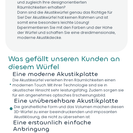
und zugleich Ihre designorientierten
D614
D610
D607
D969
Räumlichkeiten erhalten?
Dann sind die Akustikwürfel genau das Richtige für
Sie! Der Akustikwürfel hat keinen Rahmen und ist
somit eine besonders leichte Lösung!
Experimentieren Sie mit den Farben und der Höhe
der Würfel und schaffen Sie eine dreidimensionale,
D968
D691
D971
D741
moderne Akustikdecke.
Was gefällt unseren Kunden an
D973
D734
D972
D725
diesem Würfel
Eine moderne Akustikplatte
Die Akustikwürfel verleihen Ihren Räumlichkeiten einen
modernen Touch. Mit ihrer Technologie sind sie in
akustischer Hinsicht sehr leistungsfähig. Zudem sorgen sie
D974
D714
D801
D983
für ein angenehmes optisches Erscheinungsbild.
Eine unübersehbare Akustikplatte
Die ganzheitliche Form und das Volumen machen diesen
3D-Würfel zu einer beeindruckenden und imposanten
Akustiklösung, die nicht zu übersehen ist.
Eine erstaunlich einfache
D984
D878
D985
D809
Anbringung