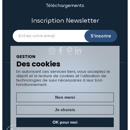
Téléchargements
Inscription Newsletter
S’inscrire
GESTION
Des cookies
En autorisant ces services tiers, vous acceptez le
Contactez-nous
dépôt et la lecture de cookies et l'utilisation de
technologies de suivi nécessaires à leur bon
fonctionnement.
Documents à télécharger
Non merci
Mentions légales
Politique de confidentialité
Je choisis
Gestion des cookies
Plan du site
OK pour moi