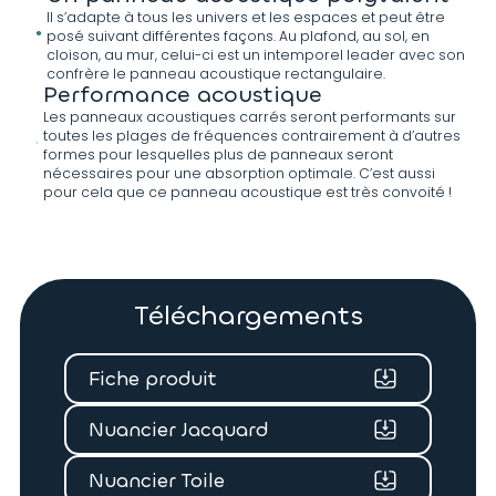
Il s’adapte à tous les univers et les espaces et peut être
posé suivant différentes façons. Au plafond, au sol, en
D984
D878
D985
D809
cloison, au mur, celui-ci est un intemporel leader avec son
confrère le panneau acoustique rectangulaire.
Performance acoustique
Les panneaux acoustiques carrés seront performants sur
toutes les plages de fréquences contrairement à d’autres
formes pour lesquelles plus de panneaux seront
D224
D919
D918
D929
nécessaires pour une absorption optimale. C’est aussi
pour cela que ce panneau acoustique est très convoité !
D817
D928
D212
D201
Téléchargements
Fiche produit
D986
D833
Nuancier Jacquard
Nuancier Toile