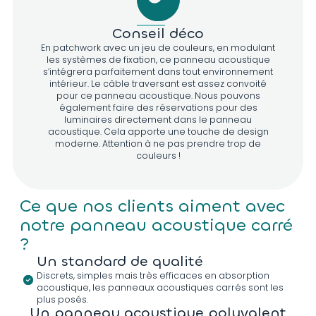
Conseil déco
En patchwork avec un jeu de couleurs, en modulant
les systèmes de fixation, ce panneau acoustique
D614
D610
D607
D969
s’intégrera parfaitement dans tout environnement
intérieur. Le câble traversant est assez convoité
pour ce panneau acoustique. Nous pouvons
également faire des réservations pour des
luminaires directement dans le panneau
acoustique. Cela apporte une touche de design
D968
D691
D971
D741
moderne. Attention à ne pas prendre trop de
couleurs !
Ce que nos clients aiment avec
D973
D734
D972
D725
notre panneau acoustique carré
?
Un standard de qualité
Discrets, simples mais très efficaces en absorption
D974
D714
D801
D983
acoustique, les panneaux acoustiques carrés sont les
plus posés.
Un panneau acoustique polyvalent