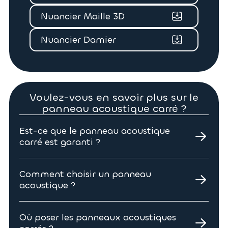
Nuancier Maille 3D
Nuancier Damier
Voulez-vous en savoir plus sur le
panneau acoustique carré ?
Est-ce que le panneau acoustique
carré est garanti ?
Effectivement, chez Tempo les panneaux
acoustiques sont garantis 10 ans.
Comment choisir un panneau
acoustique ?
Choisissez votre panneau acoustique carré en
fonction de votre pièce et le besoin d’absorption
Où poser les panneaux acoustiques
acoustique. De même, optez pour le système de