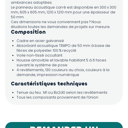
ambiances adoptées.
Le panneau acoustique carré est disponible en 300 x 300
mm, 605 x 605 mm, 1210 x 1210 mm pour une épaisseur de
50 mm.
Ces dimensions ne vous conviennent pas ? Nous
étudions toutes les demandes de projets sur mesure.
Composition
Cadre en acier galvanisé
Absorbant acoustique TEMPO de 50 mm à base de
fibres de polyester 100 % recyclé
Voile non-tissé occultant
Housse amovible et lavable habillant 5 à 6 faces
suivant le système de pose
4 revêtements, 130 couleurs au choix, couleurs à la
demande, impression numérique
Caractéristiques techniques
Tenue au feu : M1 ou Bs2d0 selon les revêtements
Tous les composants proviennent de l’Union
Européenne
Les produits TEMPO sont conçus et fabriqués sur notre
site de production dans le Maine-et-Loire (49)
Tous les composants sont classés Cov A+
Performances acoustiques :
α
= 1
w