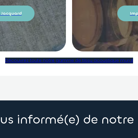
 Jacquard
Imp
Découvrez toute notre gamme de tissu acoustique mural
us informé(e) de notre 