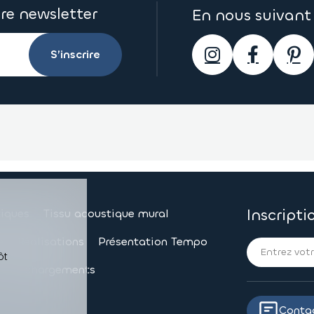
tre newsletter
En nous suivant 
S’inscrire
Inscripti
iques
Tissu acoustique mural
e
Réalisations
Présentation Tempo
ôt
Téléchargements
Conta