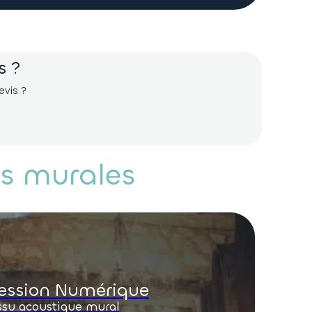
s ?
vis ?
es murales
ession Numérique
ssu acoustique mural