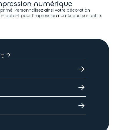
’impression numérique
mprimé. Personnalisez ainsi votre décoration
en optant pour l’impression numérique sur textile.
t ?
 couleurs ? Nous pouvons également
t particulièrement recommandé pour une
 questions, notre équipe commerciale se