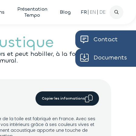
Recherche
Présentation
ns
Blog
FR
EN
DE
Tempo
oustique
Contact
 et peut habiller, à la fois vos
Documents
mural.
Copier les informations
de la toile est fabriqué en France. Avec ses
 vos intérieurs grâce à ses couleurs vives et
ment acoustique apporte une touche de