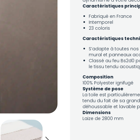
dynamisme à votre décor
Caractéristiques princi
Fabriqué en France
Intemporel
23 coloris
Caractéristiques techn
S’adapte à toutes nos 
mural et panneaux ac
Classé au feu Bs2d0 p
le tissu tendu acousti
Composition
100% Polyester ignifugé
Système de pose
La toile est particulièr
tendu du fait de sa grande
déhoussable et lavable 
Dimensions
Laize de 2800 mm