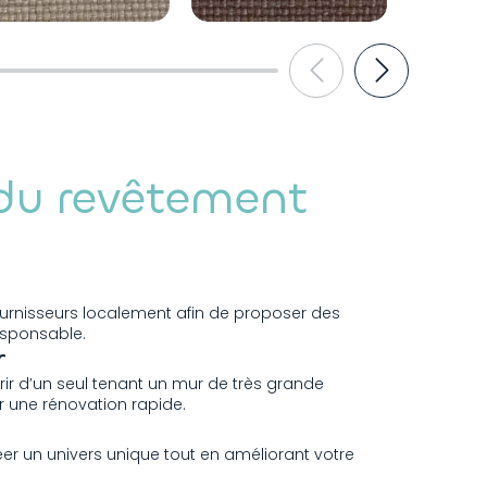
SABLE 212
CHATAIN 224
MARRO
 du revêtement
ournisseurs localement afin de proposer des
esponsable.
r
rir d’un seul tenant un mur de très grande
r une rénovation rapide.
réer un univers unique tout en améliorant votre