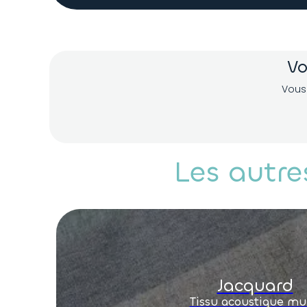
tient à votre disposition.
Vo
Vous
Les autre
Jacquard
Tissu acoustique mu