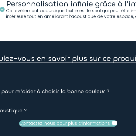
Personnalisation infinie grâce à l
Ce revêtement acoustique textile est le seul qui peut être i
intérieure tout en améliorant l’acoustique de votre espace, 
ulez-vous en savoir plus sur ce produi
?
r pour m’aider à choisir la bonne couleur ?
 demander un nuancier textile. Vous hésitez encore entre 2
A4 des couleurs sélectionnées.
oustique ?
eut également recouvrir un panneau acoustique TEMPO, il es
Contactez-nous pour plus d’informations
e largeur.
 format PDF et d’un tutoriel vidéo. Si vous avez encore des