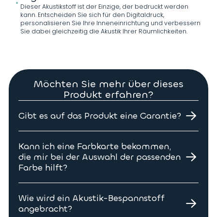
Dieser Akustikstoff ist der Einzige, der bedruckt werden
kann. Entscheiden Sie sich für den Digitaldruck,
personalisieren Sie Ihre Inneneinrichtung und verbessern
Sie dabei gleichzeitig die Akustik Ihrer Räumlichkeiten.
Möchten Sie mehr über dieses
Produkt erfahren?
Gibt es auf das Produkt eine Garantie?
Ja unsere Produkte haben 10 Jahre Garantie
Kann ich eine Farbkarte bekommen,
die mir bei der Auswahl der passenden
Farbe hilft?
Ja, selbstverständlich. Kontaktieren Sie uns, um
eine Textilfarbkarte anzufordern. Sie sind sich noch
Wie wird ein Akustik-Bespannstoff
nicht sicher, welche zwei Farben Sie wählen
angebracht?
sollen? Wir können Ihnen auch ein Muster im A4-