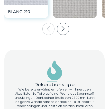
BLANC 210
CRÈME 220
E
Dekorationstipp
Wie bereits erwähnt, empfehlen wir Ihnen, den
Akustikstoff La Toile auf einer Wand aus Spannstoff
anzubringen. Dank seiner Breite von 2800 mm kann
es ganze Wände nahtlos abdecken. Es ist ideal für
Renovierungen und lässt sich einfach installieren.