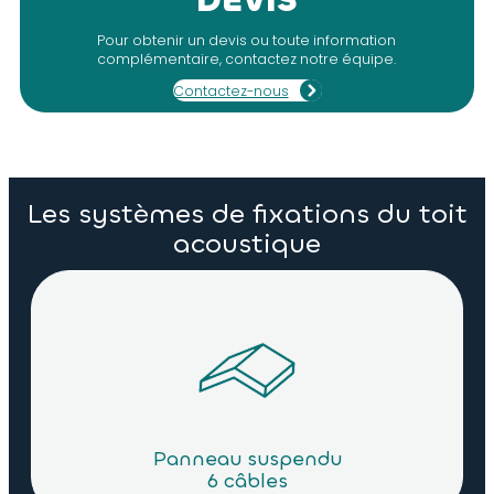
DEVIS
Réservation pour luminaire intégrée dans les
panneaux
Pour obtenir un devis ou toute information
Epaisseur des panneaux variables de 50 à 150 mm
complémentaire, contactez notre équipe.
Autres options possibles selon cahier des charges
Contactez-nous
Système de pose
Suspendu par 6 câbles
Dimensions
Dimension : 1210 x 2410 x 50 mm
Les systèmes de fixations du toit
Autres dimensions nous consulter
acoustique
Panneau suspendu
6 câbles