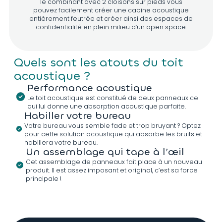
le combinant avec 2 cloisons sur pieds vous
pouvez facilement créer une cabine acoustique
entièrement feutrée et créer ainsi des espaces de
confidentialité en plein milieu d’un open space.
D968
D691
D971
D741
Quels sont les atouts du toit
acoustique ?
Performance acoustique
D973
D734
D972
D725
Le toit acoustique est constitué de deux panneaux ce
qui lui donne une absorption acoustique parfaite.
Habiller votre bureau
Votre bureau vous semble fade et trop bruyant ? Optez
pour cette solution acoustique qui absorbe les bruits et
habillera votre bureau.
D974
D714
D801
D983
Un assemblage qui tape à l’œil
Cet assemblage de panneaux fait place à un nouveau
produit. Il est assez imposant et original, c’est sa force
principale !
D984
D878
D985
D809