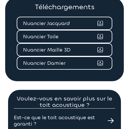
Téléchargements
D224
D919
D918
D929
Nuancier Jacquard
Nuancier Toile
D817
D928
D212
D201
Nuancier Maille 3D
Nuancier Damier
D986
D833
Voulez-vous en savoir plus sur le
toit acoustique ?
Est-ce que le toit acoustique est
garanti ?