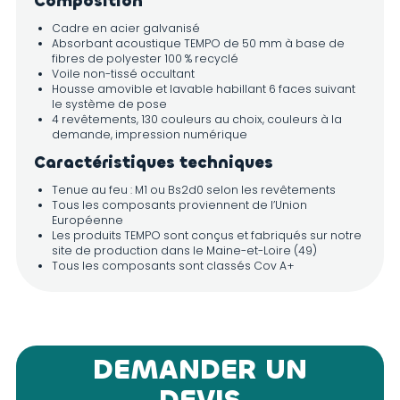
Composition
Cadre en acier galvanisé
Absorbant acoustique TEMPO de 50 mm à base de
fibres de polyester 100 % recyclé
Voile non-tissé occultant
Housse amovible et lavable habillant 6 faces suivant
le système de pose
4 revêtements, 130 couleurs au choix, couleurs à la
demande, impression numérique
Caractéristiques techniques
Tenue au feu : M1 ou Bs2d0 selon les revêtements
Tous les composants proviennent de l’Union
Européenne
Les produits TEMPO sont conçus et fabriqués sur notre
site de production dans le Maine-et-Loire (49)
Tous les composants sont classés Cov A+
Performances acoustiques :
α
= 1
w
Système de pose
Suspendu horizontalement par 6 câbles en acier
inoxydable
DEMANDER UN
Options