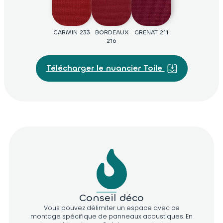
2029
D418
D417
D951
D407
CARMIN 233
BORDEAUX
GRENAT 211
216
BLEU CLAIR
CIEL 005
COBALT 2031
OUTREMER
D967
232
D966
D965
D962
011
Télécharger le nuancier Toile
D698
ACIER 002
D963
PLOMB 008
D613
D695
D960
D656
D961
D964
Conseil déco
Vous pouvez délimiter un espace avec ce
montage spécifique de panneaux acoustiques. En
D614
D610
D607
D969