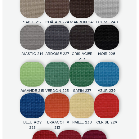
toile.
SABLE 212
D921
J159
CHÂTAIN 224
D932
J181
MARRON 241
D309
J126
ECUME 240
D935
J162
CHOCOLAT
MANDARINE
ORANGE 221
ROUGE 031
234
010
MASTIC 214
D934
J156
ARDOISE 227
D319
J50
GRIS ACIER
D303
J148
NOIR 228
D931
J124
219
BRIQUE 025
PRUNE 015
GROSEILLE
FUCHSIA
217
004
D336
J192
D451
J172
D943
J169
D944
J11
AMANDE 215
VERDON 223
SAPIN 237
AZUR 239
EBENE 099
PISTACHE
POMME 231
SAUGE 2034
026
D427
D428
J134
D942
J19
D941
BLEU ROY
TERRACOTTA
PAILLE 238
CERISE 229
225
213
POUSSIN 012
GALET 006
GRIS ETAIN
NUAGE 028