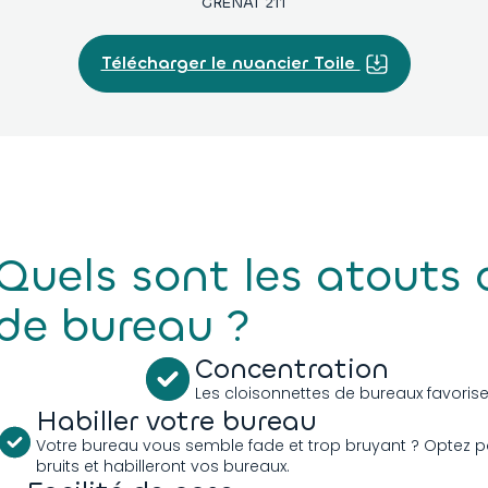
COBALT
OUTREMER
GRENAT 211
ACIER 002
PLOMB
2031
011
008
Télécharger le nuancier Toile
4
D614
D610
D607
D969
D968
2
D725
D974
D714
D801
D983
Quels sont les atouts 
9
D918
D929
D817
D928
D212
de bureau ?
Concentration
Les cloisonnettes de bureaux favorisen
Habiller votre bureau
Votre bureau vous semble fade et trop bruyant ? Optez po
bruits et habilleront vos bureaux.