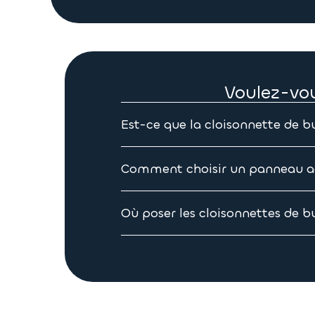
Voulez-vou
Est-ce que la cloisonnette de b
Effectivement, chez Tempo les cloiso
Comment choisir un panneau a
Choisissez votre cloisonnette de bur
système de fixation en fonction de la
Où poser les cloisonnettes de b
répondre à votre cahier des charges 
Tempo vous permet de placer vos clo
de fixation. Nous nous occupons éga