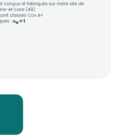
t conçus et fabriqués sur notre site de
ne-et-Loire (49)
sont classés Cov A+
ques :
α
= 1
w