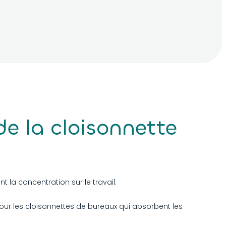
D691
D971
D741
D984
D878
D985
de la cloisonnette
D201
D986
D833
t la concentration sur le travail.
ur les cloisonnettes de bureaux qui absorbent les