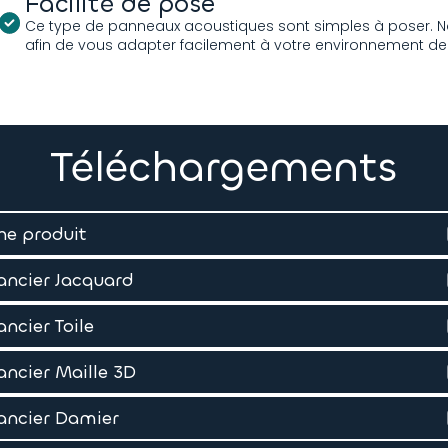
Facilité de pose
Ce type de panneaux acoustiques sont simples à poser. 
afin de vous adapter facilement à votre environnement de t
Téléchargements
he produit
ncier Jacquard
ncier Toile
ncier Maille 3D
ancier Damier