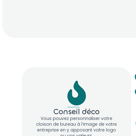
D656
D961
D96
D973
D734
D97
D809
D224
D91
Conseil déco
Vous pouvez personnaliser votre
cloison de bureau à l’image de votre
entreprise en y apposant votre logo
ou vos valeurs.