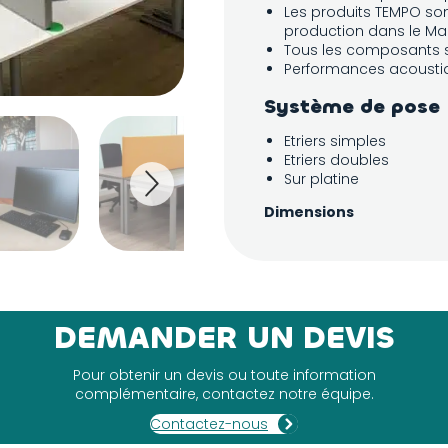
Les produits TEMPO son
production dans le Mai
Tous les composants 
Performances acousti
Système de pose
Etriers simples
Etriers doubles
Sur platine
Dimensions
550 x 800 x 50 mm
550 x 1200 x 50 mm
550 x 1400 x 50 mm
550 x 1600 x 50 mm
DEMANDER UN DEVIS
Pour obtenir un devis ou toute information
complémentaire, contactez notre équipe.
Contactez-nous