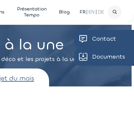
Recherche
Présentation
ns
Blog
FR
EN
DE
Tempo
s à la une
Contact
Documents
éco et les projets à la une.
jet du mois