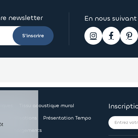
tre newsletter
En nous suivant 
S’inscrire
Inscripti
iques
Tissu acoustique mural
e
Réalisations
Présentation Tempo
ôt
Téléchargements