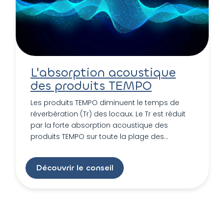
L'absorption acoustique
des produits TEMPO
Les produits TEMPO diminuent le temps de
réverbération (Tr) des locaux. Le Tr est réduit
par la forte absorption acoustique des
produits TEMPO sur toute la plage des
fréquences. Cette performance acoustique
s’exprime en alpha sabine α s (coefficient
Découvrir le conseil
d’absorption acoustique) par fréquence et en
coefficient unique α w (αw = 1 = 100%
absorbant).